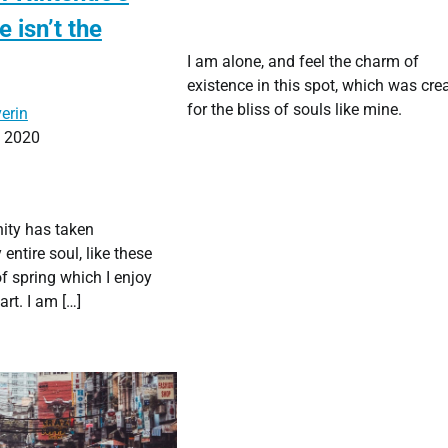
 isn’t the
I am alone, and feel the charm of
existence in this spot, which was cre
for the bliss of souls like mine.
erin
, 2020
ity has taken
entire soul, like these
 spring which I enjoy
rt. I am […]