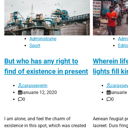
Administrație
Admi
Sport
Edito
But who has any right to
Wherein lif
find of existence in present
lights fill 
carasseverin
carassev
ianuarie 12, 2020
ianuarie
0
0
I am alone, and feel the charm of
Aenean feugiat pu
existence in this spot, which was created
laoreet. Duis fringi