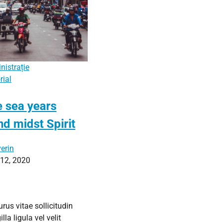
nistrație
rial
e sea years
kind midst Spirit
erin
 12, 2020
rus vitae sollicitudin
lla ligula vel velit