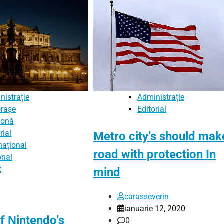
nistrație
Administrație
orașe
Editorial
zonă
rial
Metro city’s should mak
național
road with protection In
onal
t
mind
carasseverin
ianuarie 12, 2020
f Nintendo’s
0