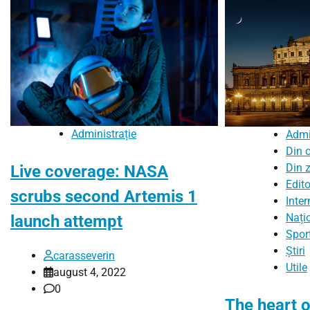
Administrație
Admi
Din 
Din 
Live coverage: NASA
Edito
scrubs second Artemis 1
Inter
Nați
launch attempt
Spor
Știri
carasseverin
Utile
august 4, 2022
0
The heart o