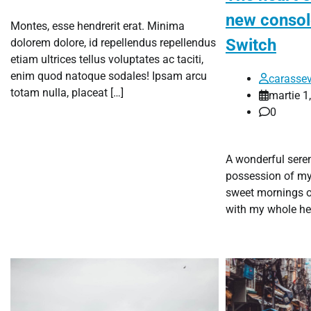
new console
Montes, esse hendrerit erat. Minima
Switch
dolorem dolore, id repellendus repellendus
etiam ultrices tellus voluptates ac taciti,
enim quod natoque sodales! Ipsam arcu
carassev
totam nulla, placeat […]
martie 1
0
A wonderful seren
possession of my 
sweet mornings of
with my whole hea