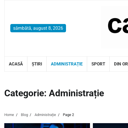
Skip
to
content
sâmbătă, august 8, 2026
ACASĂ
ȘTIRI
ADMINISTRAȚIE
SPORT
DIN O
Categorie:
Administrație
Home
Blog
Administrație
Page 2