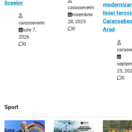
liceelor
modernizar
carasseverin
liniei ferov
noiembrie
Caransebeș
28, 2025
carasseverin
0
Arad
iulie 7,
2026
0
carass
septem
25, 20
0
Sport