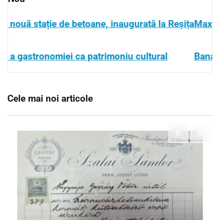
e, inaugurată la Reșița
Maxagro își extinde operațiuni
rimoniu cultural
Banatul, parte din mișcarea g
Cele mai noi articole