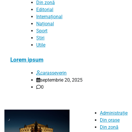
Din zonă
Editorial
Internațional
Național
Sport
Știri
Utile
Lorem ipsum
carasseverin
septembrie 20, 2025
0
Administrație
Din orașe
Din zonă