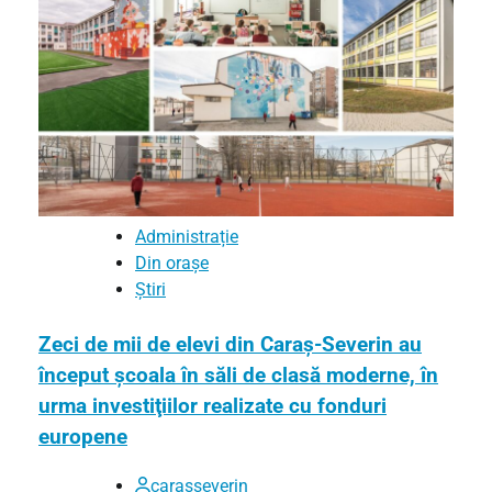
Administrație
Din orașe
Știri
Zeci de mii de elevi din Caraș-Severin au
început şcoala în săli de clasă moderne, în
urma investiţiilor realizate cu fonduri
europene
carasseverin