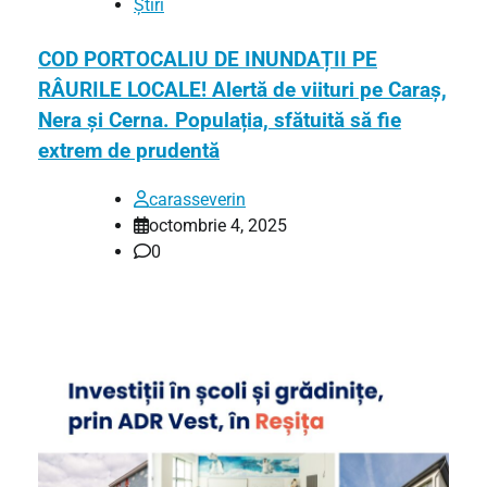
Știri
COD PORTOCALIU DE INUNDAȚII PE
RÂURILE LOCALE! Alertă de viituri pe Caraș,
Nera și Cerna. Populația, sfătuită să fie
extrem de prudentă
carasseverin
octombrie 4, 2025
0