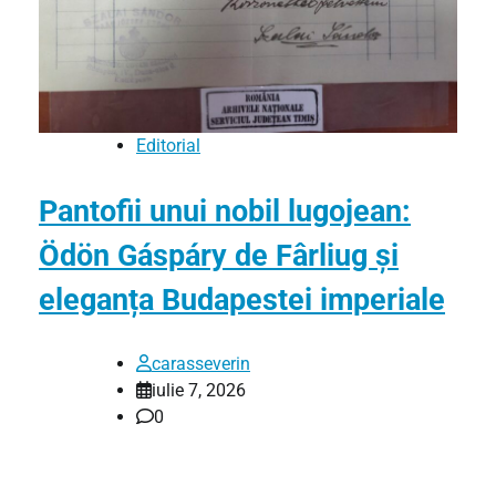
Editorial
Pantofii unui nobil lugojean:
Ödön Gáspáry de Fârliug și
eleganța Budapestei imperiale
carasseverin
iulie 7, 2026
0