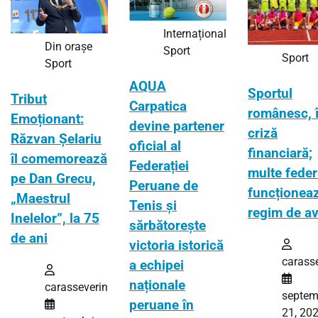
Internațional
Din orașe
Sport
Sport
Sport
AQUA
Sportul
Tribut
Carpatica
românesc, 
Emoționant:
devine partener
criză
Răzvan Șelariu
oficial al
financiară;
îl comemorează
Federației
multe feder
pe Dan Grecu,
Peruane de
funcționeaz
„Maestrul
Tenis și
regim de av
Inelelor”, la 75
sărbătorește
de ani
victoria istorică
carass
a echipei
naționale
carasseverin
septem
peruane în
21, 20