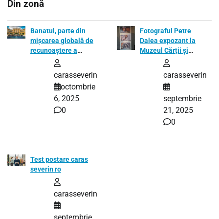
Din zonă
Banatul, parte din
Fotograful Petre
mișcarea globală de
Dalea expozant la
recunoaștere a
Muzeul Cărţii şi
gastronomiei ca
Exilului Românesc
patrimoniu cultural
carasseverin
carasseverin
octombrie
6, 2025
septembrie
0
21, 2025
0
Test postare caras
severin ro
carasseverin
septembrie