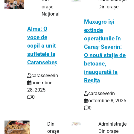
orașe
Din orașe
Național
Maxagro își
Alma: O
extinde
voce de
operațiunile în
copil a unit
Caraș-Severin:
sufletele la
O nouă stație de
Caransebeș
betoane,
inaugurată la
carasseverin
Reșița
noiembrie
28, 2025
carasseverin
0
octombrie 8, 2025
0
Din
Administrație
orașe
Din orașe