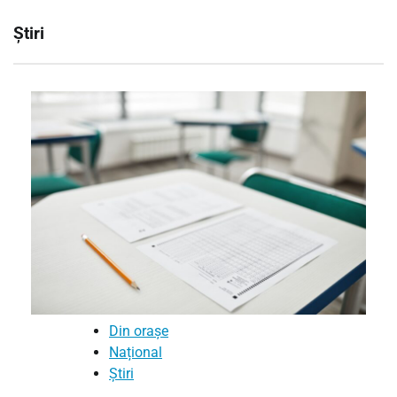
Știri
Din orașe
Național
Știri