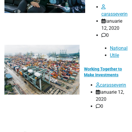
About mega city’s
carasseverin
ianuarie
12, 2020
0
Național
Utile
Working Together to
Make Investments
carasseverin
ianuarie 12,
2020
0