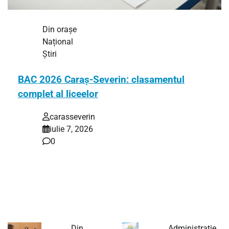
Din orașe
Național
Știri
BAC 2026 Caraș-Severin: clasamentul
complet al liceelor
carasseverin
iulie 7, 2026
0
Vezi clasamentul complet al celor 27 de licee din
Caraș-Severin la BAC 2026, cu rate…
Din
Administrație