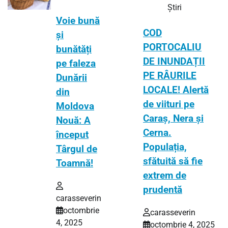
Știri
Voie bună
COD
și
PORTOCALIU
bunătăți
DE INUNDAȚII
pe faleza
PE RÂURILE
Dunării
LOCALE! Alertă
din
de viituri pe
Moldova
Caraș, Nera și
Nouă: A
Cerna.
început
Populația,
Târgul de
sfătuită să fie
Toamnă!
extrem de
prudentă
carasseverin
octombrie
carasseverin
4, 2025
octombrie 4, 2025