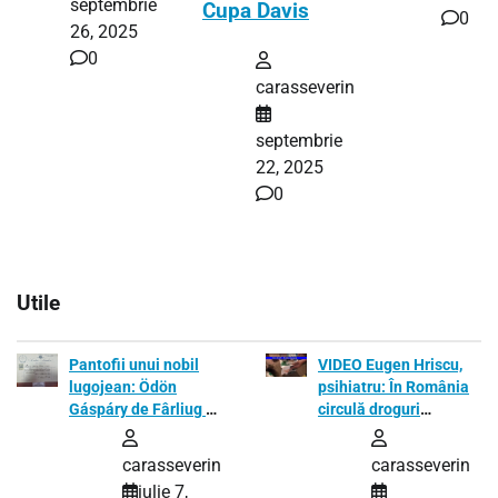
septembrie
Cupa Davis
0
26, 2025
0
carasseverin
septembrie
22, 2025
0
Utile
Pantofii unui nobil
VIDEO Eugen Hriscu,
lugojean: Ödön
psihiatru: În România
Gáspáry de Fârliug și
circulă droguri
eleganța Budapestei
extrem de puternice,
imperiale
toxice și ieftine
carasseverin
carasseverin
iulie 7,