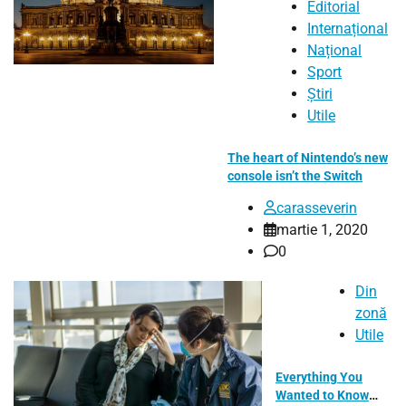
Editorial
Internațional
Național
Sport
Știri
Utile
The heart of Nintendo’s new
console isn’t the Switch
carasseverin
martie 1, 2020
0
Din
zonă
Utile
Everything You
Wanted to Know