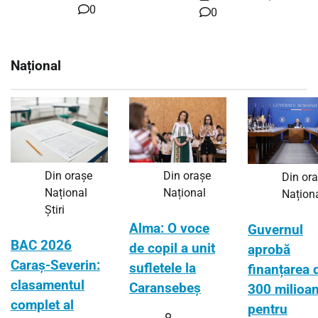
0
0
Național
Din orașe
Din orașe
Din or
Național
Național
Națion
Știri
Alma: O voce
Guvernul
BAC 2026
de copil a unit
aprobă
Caraș-Severin:
sufletele la
finanțarea 
clasamentul
Caransebeș
300 milioa
complet al
pentru