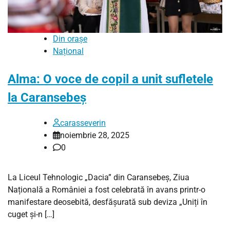
Din orașe
Național
Alma: O voce de copil a unit sufletele
la Caransebeș
carasseverin
noiembrie 28, 2025
0
La Liceul Tehnologic „Dacia” din Caransebeș, Ziua
Națională a României a fost celebrată în avans printr-o
manifestare deosebită, desfășurată sub deviza „Uniți în
cuget și-n […]