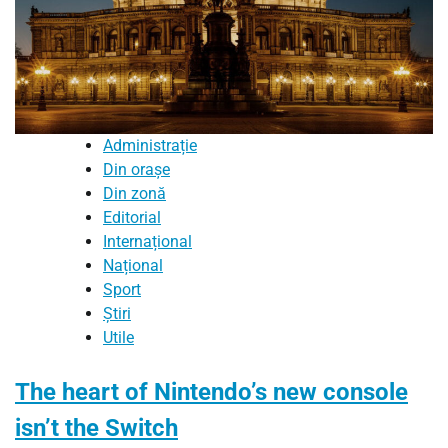
Administrație
Din orașe
Din zonă
Editorial
Internațional
Național
Sport
Știri
Utile
The heart of Nintendo’s new console
isn’t the Switch