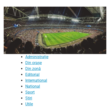
Administrație
Din orașe
Din zonă
Editorial
Internațional
Național
Sport
Știri
Utile