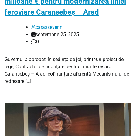
milioane € pentru modernizarea liniei
feroviare Caransebeș – Arad
carasseverin
septembrie 25, 2025
0
Guvernul a aprobat, în şedinţa de joi, printr-un proiect de
lege, Contractul de finanţare pentru Linia feroviară
Caransebeş – Arad, cofinanţare aferentă Mecanismului de
redresare […]