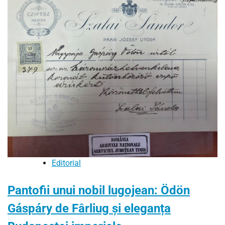
Editorial
Pantofii unui nobil lugojean: Ödön
Gáspáry de Fârliug și eleganța