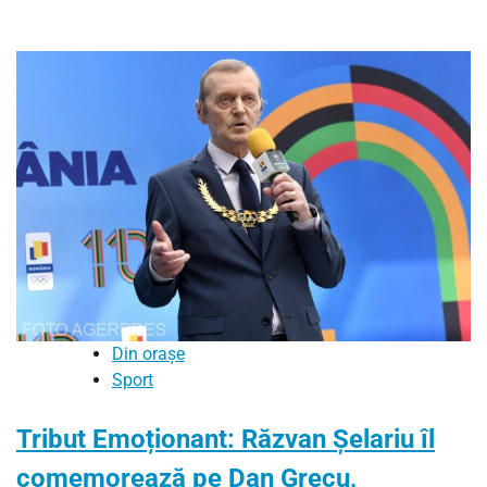
Din orașe
Sport
Tribut Emoționant: Răzvan Șelariu îl
comemorează pe Dan Grecu,