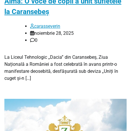
Alma: O voce de copil a unit sufletele
la Caransebeș
carasseverin
noiembrie 28, 2025
0
La Liceul Tehnologic „Dacia” din Caransebeș, Ziua
Națională a României a fost celebrată în avans printr-o
manifestare deosebită, desfășurată sub deviza „Uniți în
cuget și-n […]