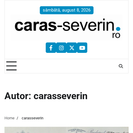
Skip
to
sâmbătă, august 8, 2026
content
facebook
instagram
twitter
youtube
Autor:
carasseverin
Home
carasseverin