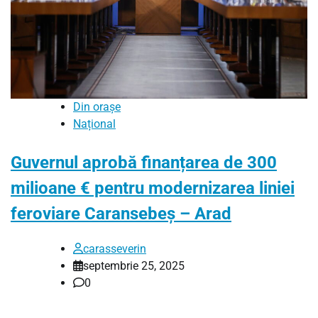
Din orașe
Național
Guvernul aprobă finanțarea de 300
milioane € pentru modernizarea liniei
feroviare Caransebeș – Arad
carasseverin
septembrie 25, 2025
0