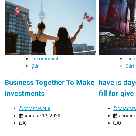
Internațional
Din 
Știri
Știri
Business Together To Make
have is da
Investments
fill for give
carasseverin
carassev
ianuarie 12, 2020
ianuarie
0
0