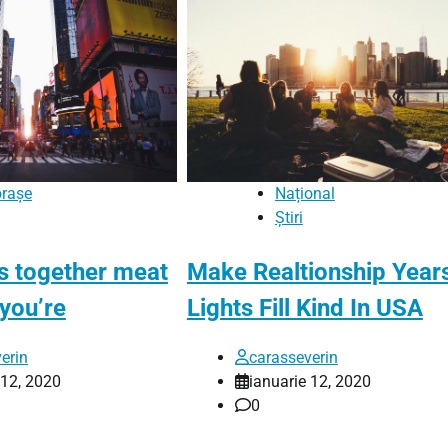
orașe
Național
Știri
ys together meat
Make Realtionship Year
 you’re
Lights Fill Kind In USA
erin
carasseverin
 12, 2020
ianuarie 12, 2020
0