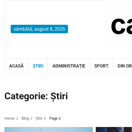
Skip
to
content
sâmbătă, august 8, 2026
ACASĂ
ȘTIRI
ADMINISTRAȚIE
SPORT
DIN O
Categorie:
Știri
Home
Blog
Știri
Page 2