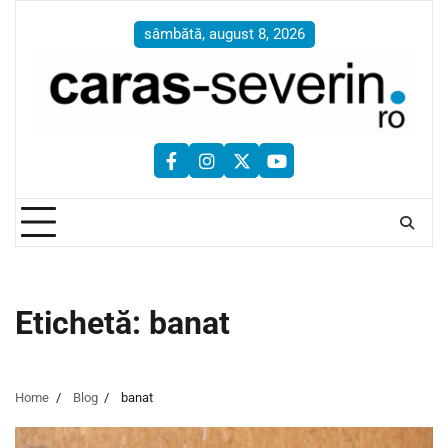
Skip
to
sâmbătă, august 8, 2026
content
facebook
instagram
twitter
youtube
Etichetă:
banat
Home
Blog
banat