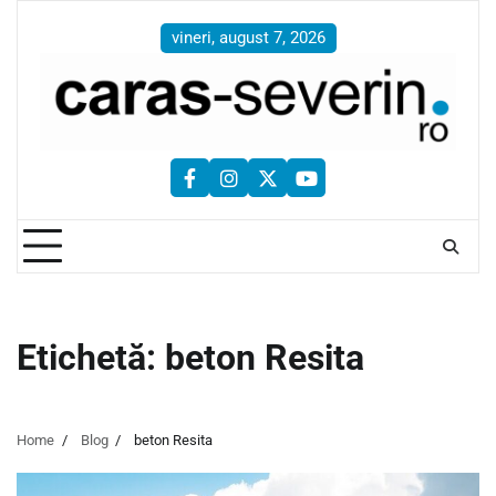
Skip
to
vineri, august 7, 2026
content
facebook
instagram
twitter
youtube
Etichetă:
beton Resita
Home
Blog
beton Resita