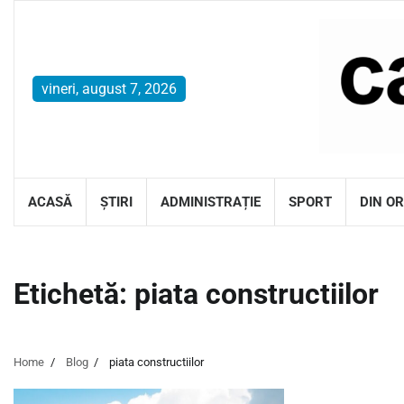
Skip
to
content
vineri, august 7, 2026
ACASĂ
ȘTIRI
ADMINISTRAȚIE
SPORT
DIN O
Etichetă:
piata constructiilor
Home
Blog
piata constructiilor