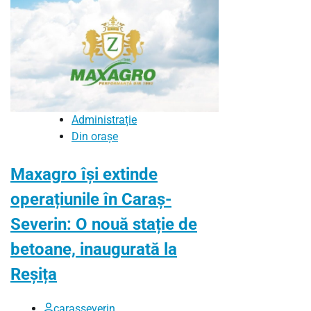
Administrație
Din orașe
Maxagro își extinde
operațiunile în Caraș-
Severin: O nouă stație de
betoane, inaugurată la
Reșița
carasseverin