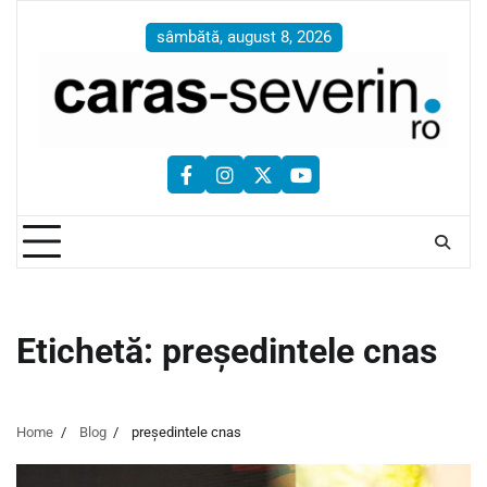
Skip
to
sâmbătă, august 8, 2026
content
facebook
instagram
twitter
youtube
Etichetă:
președintele cnas
Home
Blog
președintele cnas