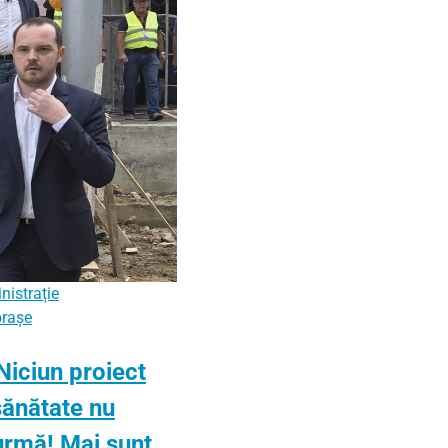
nistrație
orașe
Niciun proiect
sănătate nu
urmă! Mai sunt