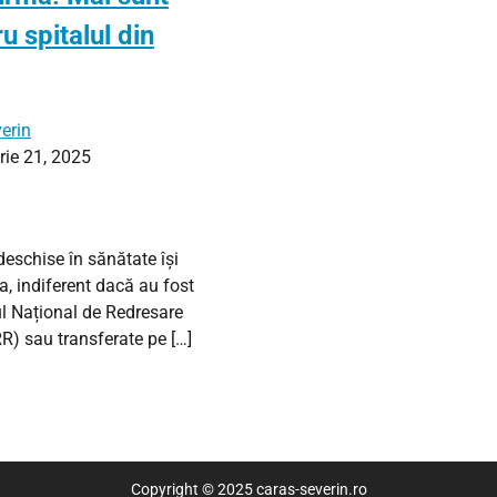
u spitalul din
erin
ie 21, 2025
 deschise în sănătate își
ea, indiferent dacă au fost
ul Național de Redresare
RR) sau transferate pe […]