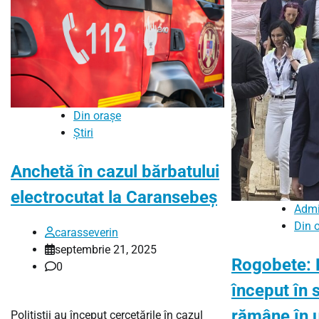
Din orașe
Știri
Anchetă în cazul bărbatului
electrocutat la Caransebeş
Admi
Din 
carasseverin
septembrie 21, 2025
Rogobete: 
0
început în 
rămâne în 
Poliţiştii au început cercetările în cazul