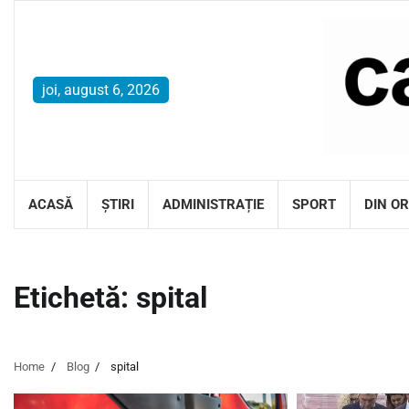
Skip
to
content
joi, august 6, 2026
ACASĂ
ȘTIRI
ADMINISTRAȚIE
SPORT
DIN O
Etichetă:
spital
Home
Blog
spital