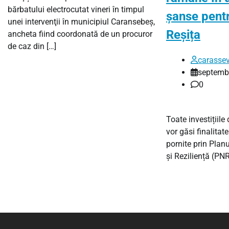
bărbatului electrocutat vineri în timpul
șanse pentr
unei intervenţii în municipiul Caransebeş,
Reșița
ancheta fiind coordonată de un procuror
de caz din […]
carassev
septembr
0
Toate investițiile
vor găsi finalitat
pornite prin Plan
și Reziliență (PN