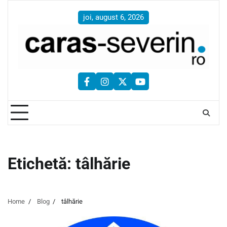
Skip
to
joi, august 6, 2026
content
facebook
instagram
twitter
youtube
Etichetă:
tâlhărie
Home
Blog
tâlhărie