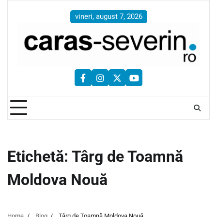
Skip
to
vineri, august 7, 2026
content
facebook
instagram
twitter
youtube
Etichetă:
Târg de Toamnă
Moldova Nouă
Home
Blog
Târg de Toamnă Moldova Nouă