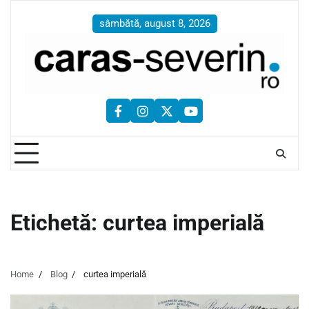
Skip
to
sâmbătă, august 8, 2026
content
facebook
instagram
twitter
youtube
Etichetă:
curtea imperială
Home
Blog
curtea imperială