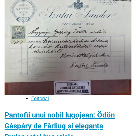
Editorial
Pantofii unui nobil lugojean: Ödön
Gáspáry de Fârliug și eleganța