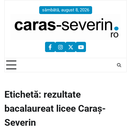
Skip
to
sâmbătă, august 8, 2026
content
facebook
instagram
twitter
youtube
Etichetă:
rezultate
bacalaureat licee Caraș-
Severin