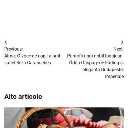
Navigare
Previous:
Next:
în
Alma: O voce de copil a unit
Pantofii unui nobil lugojean:
sufletele la Caransebeș
Ödön Gáspáry de Fârliug și
articole
eleganța Budapestei
imperiale
Alte articole