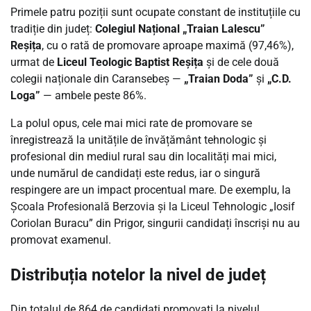
Primele patru poziții sunt ocupate constant de instituțiile cu
tradiție din județ:
Colegiul Național „Traian Lalescu”
Reșița
, cu o rată de promovare aproape maximă (97,46%),
urmat de
Liceul Teologic Baptist Reșița
și de cele două
colegii naționale din Caransebeș —
„Traian Doda”
și
„C.D.
Loga”
— ambele peste 86%.
La polul opus, cele mai mici rate de promovare se
înregistrează la unitățile de învățământ tehnologic și
profesional din mediul rural sau din localități mai mici,
unde numărul de candidați este redus, iar o singură
respingere are un impact procentual mare. De exemplu, la
Școala Profesională Berzovia și la Liceul Tehnologic „Iosif
Coriolan Buracu” din Prigor, singurii candidați înscriși nu au
promovat examenul.
Distribuția notelor la nivel de județ
Din totalul de 864 de candidați promovați la nivelul