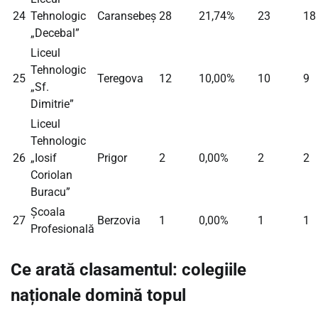
24
Tehnologic
Caransebeș
28
21,74%
23
18
„Decebal”
Liceul
Tehnologic
25
Teregova
12
10,00%
10
9
„Sf.
Dimitrie”
Liceul
Tehnologic
26
„Iosif
Prigor
2
0,00%
2
2
Coriolan
Buracu”
Școala
27
Berzovia
1
0,00%
1
1
Profesională
Ce arată clasamentul: colegiile
naționale domină topul