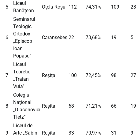
Liceul
5
Oțelu Roșu
112
74,31%
109
28
Bănățean
Seminarul
Teologic
Ortodox
6
Caransebeș
22
73,68%
19
5
„Episcop
Ioan
Popasu”
Liceul
Teoretic
7
Reșița
100
72,45%
98
27
„Traian
Vuia”
Colegiul
Național
8
Reșița
68
71,21%
66
19
„Diaconovici
Tietz”
Liceul de
9
Arte „Sabin
Reșița
33
70,97%
31
9