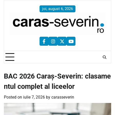
Skip
to
joi, august 6, 2026
content
facebook
instagram
twitter
youtube
BAC 2026 Caraș-Severin: clasame
ntul complet al liceelor
Posted on
iulie 7, 2026
by
carasseverin