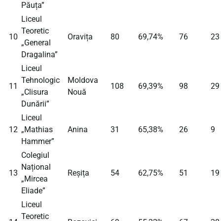
Păuța”
Liceul
Teoretic
10
Oravița
80
69,74%
76
23
„General
Dragalina”
Liceul
Tehnologic
Moldova
11
108
69,39%
98
29
„Clisura
Nouă
Dunării”
Liceul
12
„Mathias
Anina
31
65,38%
26
9
Hammer”
Colegiul
Național
13
Reșița
54
62,75%
51
19
„Mircea
Eliade”
Liceul
Teoretic