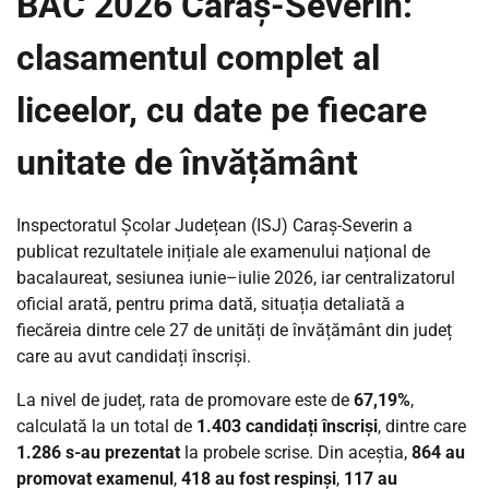
BAC 2026 Caraș-Severin:
clasamentul complet al
liceelor, cu date pe fiecare
unitate de învățământ
Inspectoratul Școlar Județean (ISJ) Caraș-Severin a
publicat rezultatele inițiale ale examenului național de
bacalaureat, sesiunea iunie–iulie 2026, iar centralizatorul
oficial arată, pentru prima dată, situația detaliată a
fiecăreia dintre cele 27 de unități de învățământ din județ
care au avut candidați înscriși.
La nivel de județ, rata de promovare este de
67,19%
,
calculată la un total de
1.403 candidați înscriși
, dintre care
1.286 s-au prezentat
la probele scrise. Din aceștia,
864 au
promovat examenul
,
418 au fost respinși
,
117 au