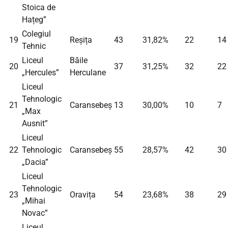
Stoica de
Hațeg”
Colegiul
19
Reșița
43
31,82%
22
14
Tehnic
Liceul
Băile
20
37
31,25%
32
22
„Hercules”
Herculane
Liceul
Tehnologic
21
Caransebeș
13
30,00%
10
7
„Max
Ausnit”
Liceul
22
Tehnologic
Caransebeș
55
28,57%
42
30
„Dacia”
Liceul
Tehnologic
23
Oravița
54
23,68%
38
29
„Mihai
Novac”
Liceul