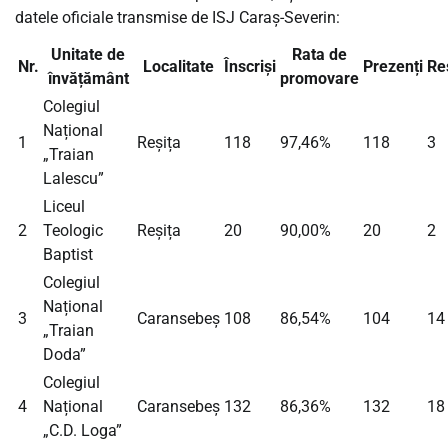
datele oficiale transmise de ISJ Caraș-Severin:
Unitate de
Rata de
Nr.
Localitate
Înscriși
Prezenți
Re
învățământ
promovare
Colegiul
Național
1
Reșița
118
97,46%
118
3
„Traian
Lalescu”
Liceul
2
Teologic
Reșița
20
90,00%
20
2
Baptist
Colegiul
Național
3
Caransebeș
108
86,54%
104
14
„Traian
Doda”
Colegiul
4
Național
Caransebeș
132
86,36%
132
18
„C.D. Loga”