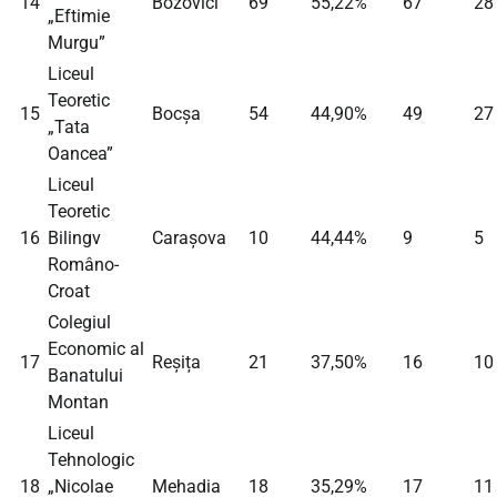
14
Bozovici
69
55,22%
67
28
„Eftimie
Murgu”
Liceul
Teoretic
15
Bocșa
54
44,90%
49
27
„Tata
Oancea”
Liceul
Teoretic
16
Bilingv
Caraşova
10
44,44%
9
5
Româno-
Croat
Colegiul
Economic al
17
Reșița
21
37,50%
16
10
Banatului
Montan
Liceul
Tehnologic
18
„Nicolae
Mehadia
18
35,29%
17
11